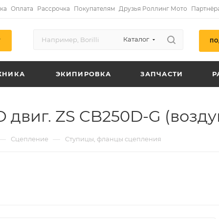
ка
Оплата
Рассрочка
Покупателям
Друзья Роллинг Мото
Партнёр
Каталог
ПО
Г
ХНИКА
ЭКИПИРОВКА
ЗАПЧАСТИ
Р
 двиг. ZS CB250D-G (возд
—
—
Сцепление
Ступицы, фланцы сцепления