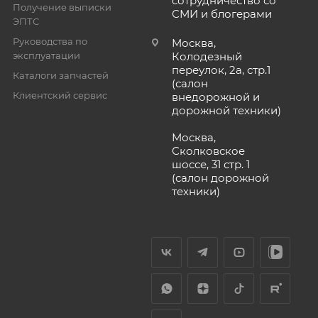
сотрудничество со
Получение выписки
СМИ и блогерами
ЭПТС
Руководства по
Москва,
эксплуатации
Колодезный
переулок, 2а, стр.1
Каталоги запчастей
(салон
Клиентский сервис
внедорожной и
дорожной техники)
Москва,
Сколковское
шоссе, 31 стр. 1
(салон дорожной
техники)