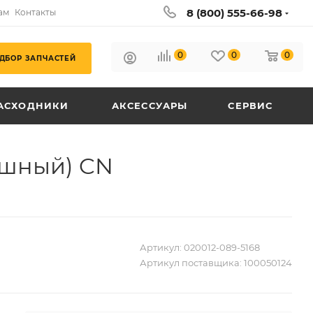
8 (800) 555-66-98
ам
Контакты
0
0
0
ДБОР ЗАПЧАСТЕЙ
АСХОДНИКИ
АКСЕССУАРЫ
СЕРВИС
ушный) CN
Артикул:
020012-089-5168
Артикул поставщика:
100050124