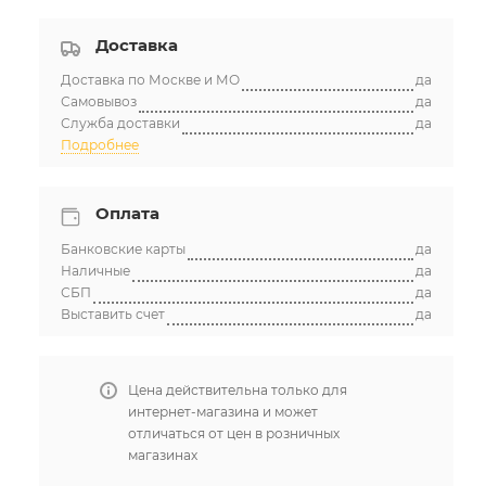
Доставка
Доставка по Москве и МО
да
Самовывоз
да
Служба доставки
да
Подробнее
Оплата
Банковские карты
да
Наличные
да
СБП
да
Выставить счет
да
Цена действительна только для
интернет-магазина и может
отличаться от цен в розничных
магазинах