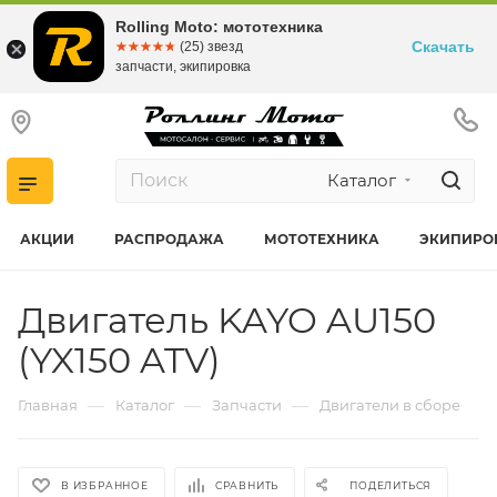
Rolling Moto: мототехника
Скачать
☆☆☆☆☆
★★★★★
(25) звезд
запчасти, экипировка
Каталог
АКЦИИ
РАСПРОДАЖА
МОТОТЕХНИКА
ЭКИПИРО
Двигатель KAYO AU150
(YX150 ATV)
—
—
—
Главная
Каталог
Запчасти
Двигатели в сборе
В ИЗБРАННОЕ
СРАВНИТЬ
ПОДЕЛИТЬСЯ