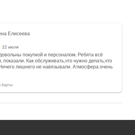
ена Елисеева
22 июля
довольны покупкой и персоналом. Ребята всё
, показали. Как обслуживать,что нужно делать,что
Ничего лишнего не навязывали. Атмосфера очень
я, помогли с доставкой. Сам аппарат так же
 устроил нас, нашли именно то, что хотел P. S
спасибо Дмитрию, за клиентоориентированность и
с.Карты