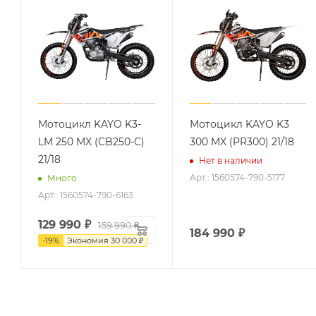
Мотоцикл KAYO K3-
Мотоцикл KAYO K3
LM 250 MX (CB250-C)
300 MX (PR300) 21/18
21/18
Нет в наличии
Арт.: 1560574-790-5177
Много
Арт.: 1560574-790-6163
129 990
₽
159 990
₽
184 990
₽
-
19
%
Экономия
30 000
₽