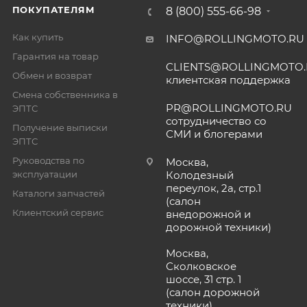
ПОКУПАТЕЛЯМ
8 (800) 555-66-98
Как купить
INFO@ROLLINGMOTO.RU
Гарантия на товар
CLIENTS@ROLLINGMOTO
Обмен и возврат
клиентская поддержка
Смена собственника в
PR@ROLLINGMOTO.RU
ЭПТС
сотрудничество со
Получение выписки
СМИ и блогерами
ЭПТС
Руководства по
Москва,
эксплуатации
Колодезный
переулок, 2а, стр.1
Каталоги запчастей
(салон
Клиентский сервис
внедорожной и
дорожной техники)
Москва,
Сколковское
шоссе, 31 стр. 1
(салон дорожной
техники)