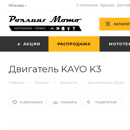
Москва
О компании
Бренды
Достав
КАТАЛО
АКЦИИ
РАСПРОДАЖА
МОТОТЕ
Двигатель KAYO K3
—
—
—
Главная
Каталог
Запчасти
Двигатели в сборе
В ИЗБРАННОЕ
СРАВНИТЬ
ПОДЕЛИТЬСЯ