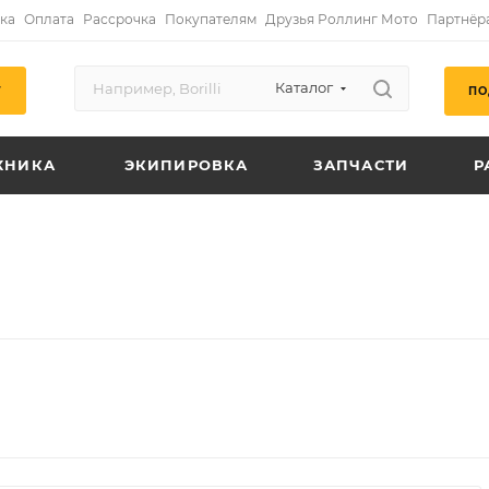
ка
Оплата
Рассрочка
Покупателям
Друзья Роллинг Мото
Партнёр
Каталог
ПО
Г
ХНИКА
ЭКИПИРОВКА
ЗАПЧАСТИ
Р