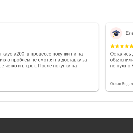
Ел
 kayo a200, в процессе покупки ни на
Остались 
никло проблем не смотря на доставку за
объяснили
е четко и в срок. После покупки на
не нужно.
был 0, при этом представители магазина
комфортна
связи и в итоге проблема была решена.
полностью
орит о небезразличии к клиенту после
огромное 
Отзыв Яндек
то на сегодняшний день редкость.
терпение