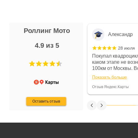
Роллинг Мото
Александр
4.9 из 5
28 июля
 в магазине чисто, цены везде
Покупал квадроцикл
огут. Не понравились условия
каком этапе не воз
предоплата и дают только на год)
100км от Москвы. Вс
ают что человек купит и
спидометре всегда 
Показать больше
некому.
постоянно были на 
Считаю, что это гов
Отзыв Яндекс.Карты
получения денег, ч
Оставить отзыв