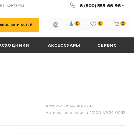
8 (800) 555-66-98
ам
Контакты
0
0
0
ДБОР ЗАПЧАСТЕЙ
АСХОДНИКИ
АКСЕССУАРЫ
СЕРВИС
Артикул:
0574-810-2360
Артикул поставщика:
10100-MX24-0062