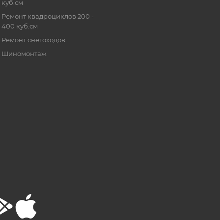
куб.см
Ремонт квадроциклов 200 -
400 куб.см
Ремонт снегоходов
Шиномонтаж