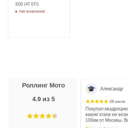
500 (4T EFI)
Нет в наличии
Роллинг Мото
Александр
4.9 из 5
28 июля
 в магазине чисто, цены везде
Покупал квадроцикл
огут. Не понравились условия
каком этапе не воз
предоплата и дают только на год)
100км от Москвы. Вс
ают что человек купит и
спидометре всегда 