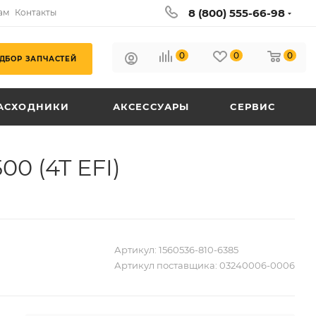
8 (800) 555-66-98
ам
Контакты
0
0
0
ДБОР ЗАПЧАСТЕЙ
АСХОДНИКИ
АКСЕССУАРЫ
СЕРВИС
0 (4T EFI)
Артикул:
1560536-810-6385
Артикул поставщика:
03240006-0006