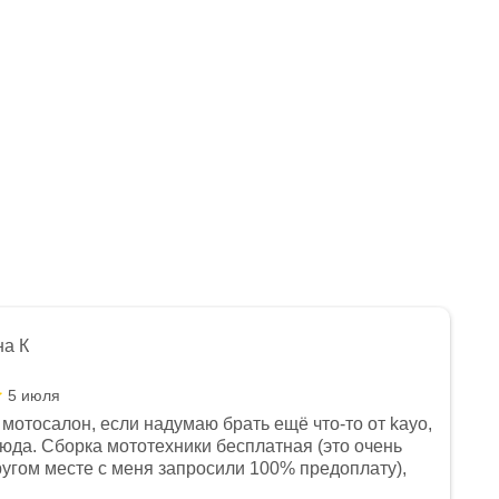
на К
5 июля
мотосалон, если надумаю брать ещё что-то от kayo,
сюда. Сборка мототехники бесплатная (это очень
другом месте с меня запросили 100% предоплату),
и документы выдали. Брала технику с ПТС, на учёт