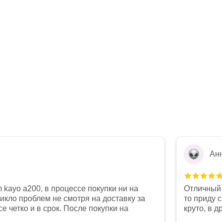
Ан
 kayo a200, в процессе покупки ни на
Отличный 
никло проблем не смотря на доставку за
то приду 
е четко и в срок. После покупки на
круто, в 
был 0, при этом представители магазина
все чеки 