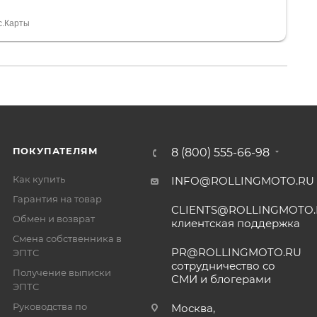
а вообще без проблем. Менеджеру Юлии большое
тдельное, всегда на связи, очень детально всё
с.Карты
. 👍
ПОКУПАТЕЛЯМ
8 (800) 555-66-98
Как купить
INFO@ROLLINGMOTO.RU
Гарантия на товар
CLIENTS@ROLLINGMOTO
Обмен и возврат
клиентская поддержка
Смена собственника в
PR@ROLLINGMOTO.RU
ЭПТС
сотрудничество со
Получение выписки
СМИ и блогерами
ЭПТС
Руководства по
Москва,