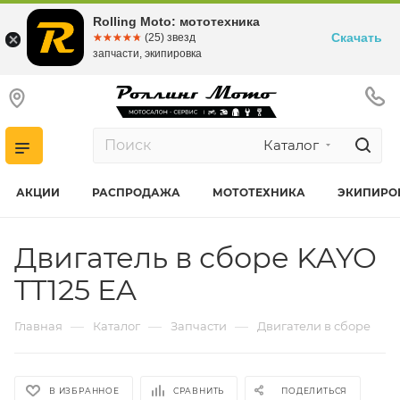
Rolling Moto: мототехника
Скачать
☆☆☆☆☆
★★★★★
(25) звезд
запчасти, экипировка
Каталог
АКЦИИ
РАСПРОДАЖА
МОТОТЕХНИКА
ЭКИПИРО
Двигатель в сборе KAYO
TT125 EA
—
—
—
Главная
Каталог
Запчасти
Двигатели в сборе
В ИЗБРАННОЕ
СРАВНИТЬ
ПОДЕЛИТЬСЯ