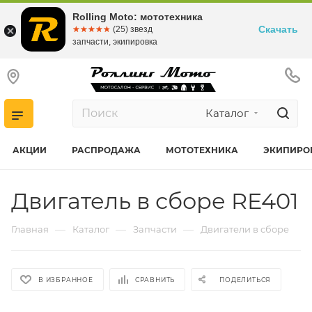
Rolling Moto: мототехника
Скачать
☆☆☆☆☆
★★★★★
(25) звезд
запчасти, экипировка
Каталог
АКЦИИ
РАСПРОДАЖА
МОТОТЕХНИКА
ЭКИПИРО
Двигатель в сборе RE401
—
—
—
Главная
Каталог
Запчасти
Двигатели в сборе
В ИЗБРАННОЕ
СРАВНИТЬ
ПОДЕЛИТЬСЯ