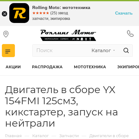
Rolling Moto: мототехника
Скачать
☆☆☆☆☆
★★★★★
(25) звезд
запчасти, экипировка
Каталог
АКЦИИ
РАСПРОДАЖА
МОТОТЕХНИКА
ЭКИПИРО
Двигатель в сборе YX
154FMI 125см3,
кикстартер, запуск на
нейтрали
—
—
—
Главная
Каталог
Запчасти
Двигатели в сборе