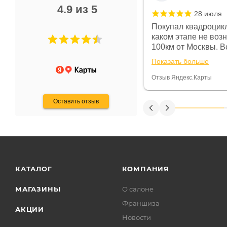
4.9 из 5
28 июля
 в магазине чисто, цены везде
Покупал квадроцикл
огут. Не понравились условия
каком этапе не воз
предоплата и дают только на год)
100км от Москвы. Вс
ают что человек купит и
спидометре всегда 
Показать больше
некому.
постоянно были на 
Считаю, что это гов
Отзыв Яндекс.Карты
получения денег, ч
Оставить отзыв
КАТАЛОГ
КОМПАНИЯ
МАГАЗИНЫ
О салоне
Франшиза
АКЦИИ
Новости