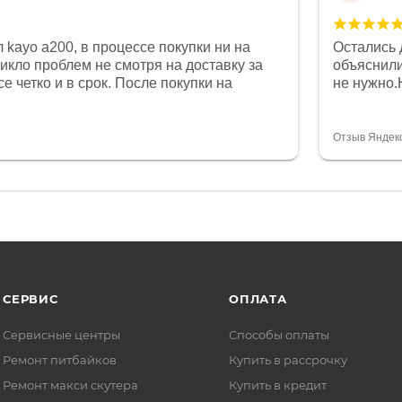
 kayo a200, в процессе покупки ни на
Остались 
никло проблем не смотря на доставку за
объяснили
е четко и в срок. После покупки на
не нужно.
был 0, при этом представители магазина
комфортна
связи и в итоге проблема была решена.
полностью
орит о небезразличии к клиенту после
огромное 
Отзыв Яндек
то на сегодняшний день редкость.
терпение
СЕРВИС
ОПЛАТА
Сервисные центры
Способы оплаты
Ремонт питбайков
Купить в рассрочку
Ремонт макси скутера
Купить в кредит