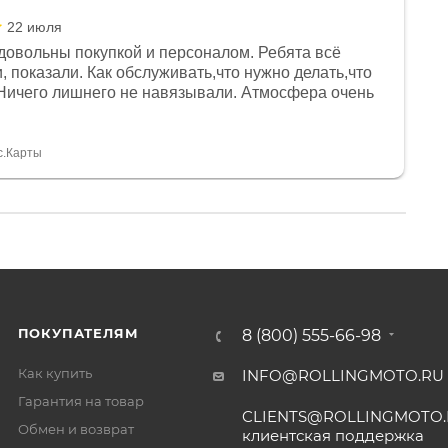
22 июля
довольны покупкой и персоналом. Ребята всё
, показали. Как обслуживать,что нужно делать,что
Ничего лишнего не навязывали. Атмосфера очень
я, помогли с доставкой. Сам аппарат так же
 устроил нас, нашли именно то, что хотел P. S
спасибо Дмитрию, за клиентоориентированность и
с.Карты
ПОКУПАТЕЛЯМ
8 (800) 555-66-98
Как купить
INFO@ROLLINGMOTO.RU
Гарантия на товар
CLIENTS@ROLLINGMOTO
Обмен и возврат
клиентская поддержка