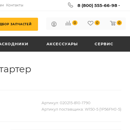
8 (800) 555-66-98
ам
Контакты
0
0
0
ДБОР ЗАПЧАСТЕЙ
АСХОДНИКИ
АКСЕССУАРЫ
СЕРВИС
стартер
Артикул:
020215-810-1790
Артикул поставщика:
W150-5 (1P56FMJ-5)