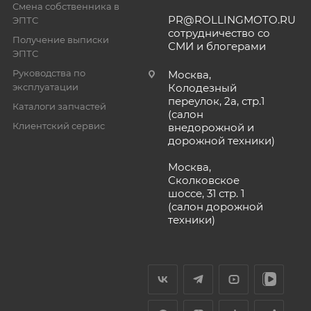
Смена собственника в
PR@ROLLINGMOTO.RU
ЭПТС
сотрудничество со
Получение выписки
СМИ и блогерами
ЭПТС
Руководства по
Москва,
эксплуатации
Колодезный
переулок, 2а, стр.1
Каталоги запчастей
(салон
Клиентский сервис
внедорожной и
дорожной техники)
Москва,
Сколковское
шоссе, 31 стр. 1
(салон дорожной
техники)