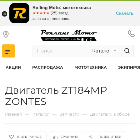
Rolling Moto: мототехника
Скачать
☆☆☆☆☆
★★★★★
(25) звезд
запчасти, экипировка
Каталог
АКЦИИ
РАСПРОДАЖА
МОТОТЕХНИКА
ЭКИПИРО
Двигатель ZT184MP
ZONTES
—
—
—
Главная
Каталог
Запчасти
Двигатели в сборе
В ИЗБРАННОЕ
СРАВНИТЬ
ПОДЕЛИТЬСЯ