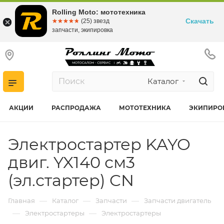
Rolling Moto: мототехника
Скачать
☆☆☆☆☆
★★★★★
(25) звезд
запчасти, экипировка
Каталог
АКЦИИ
РАСПРОДАЖА
МОТОТЕХНИКА
ЭКИПИРО
Электростартер KAYO
двиг. YX140 см3
(эл.стартер) CN
—
—
—
Главная
Каталог
Запчасти
Запчасти двигатель
—
—
Электростартеры
Электростартеры