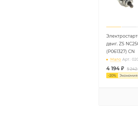
Электростар
двиг. ZS NC250
(P061327) CN
Мало
Арт.: 02
4 194
₽
5 242
-
20
%
Экономи