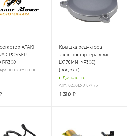
остартер ATAKI
Крышка редуктора
RA CROSSER
электростартера двиг.
 PR300
LX178MN (YF300)
(вод.охл.)~
Арт.: 100081750-0001
Достаточно
Арт.: 020012-018-7176
₽
1 310
₽