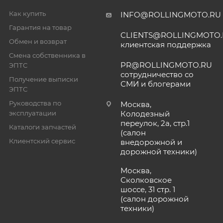
Как купить
INFO@ROLLINGMOTO.RU
Гарантия на товар
CLIENTS@ROLLINGMOTO
Обмен и возврат
клиентская поддержка
Смена собственника в
PR@ROLLINGMOTO.RU
ЭПТС
сотрудничество со
Получение выписки
СМИ и блогерами
ЭПТС
Руководства по
Москва,
эксплуатации
Колодезный
переулок, 2а, стр.1
Каталоги запчастей
(салон
Клиентский сервис
внедорожной и
дорожной техники)
Москва,
Сколковское
шоссе, 31 стр. 1
(салон дорожной
техники)