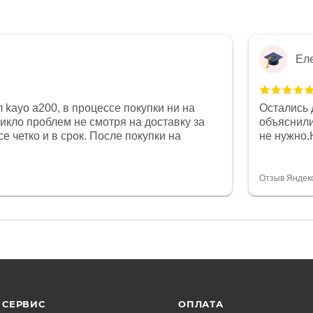
Ел
 kayo a200, в процессе покупки ни на
Остались 
никло проблем не смотря на доставку за
объяснили
е четко и в срок. После покупки на
не нужно.
был 0, при этом представители магазина
комфортна
связи и в итоге проблема была решена.
полностью
орит о небезразличии к клиенту после
огромное 
Отзыв Яндек
то на сегодняшний день редкость.
терпение
СЕРВИС
ОПЛАТА