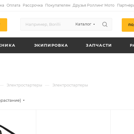
ка
Оплата
Рассрочка
Покупателям
Друзья Роллинг Мото
Партнёр
Каталог
ПО
Г
ХНИКА
ЭКИПИРОВКА
ЗАПЧАСТИ
Р
—
—
Электростартеры
Электростартеры
зрастание)