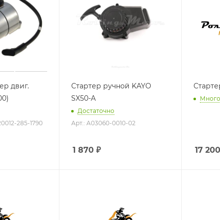
ер двиг.
Стартер ручной KAYO
Старте
00)
SX50-A
Мног
Достаточно
20012-285-1790
Арт.: A03060-0010-02
1 870
₽
17 20