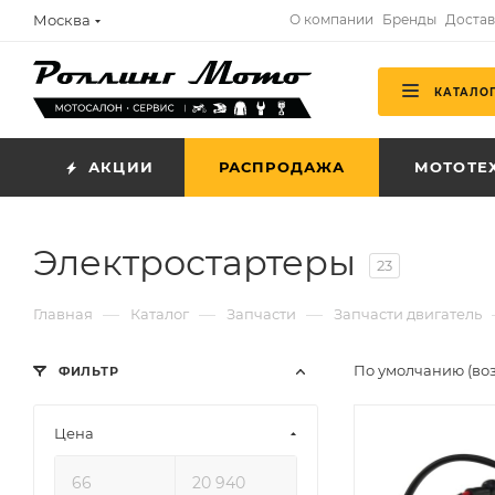
Москва
О компании
Бренды
Достав
КАТАЛО
АКЦИИ
РАСПРОДАЖА
МОТОТЕ
Электростартеры
23
—
—
—
Главная
Каталог
Запчасти
Запчасти двигатель
По умолчанию (во
ФИЛЬТР
Цена