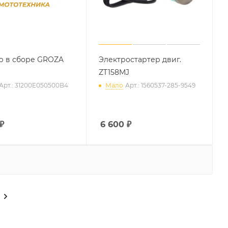
р в сборе GROZA
Электростартер двиг.
ZT158MJ
Арт.: 31200E050500B4
Мало
Арт.: 1560537-285-9549
₽
6 600
₽