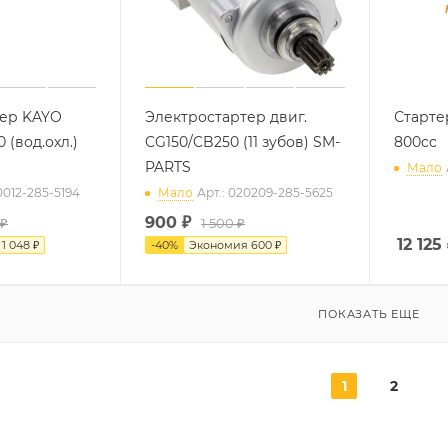
тер KAYO
Электростартер двиг.
Старте
 (вод.охл.)
CG150/CB250 (11 зубов) SM-
800cc
PARTS
Мало
0012-285-5194
Мало
Арт.: 020209-285-5625
900
₽
 ₽
1 500 ₽
12 125
я
1 048 ₽
-
40
%
Экономия
600 ₽
ПОКАЗАТЬ ЕЩЕ
1
2