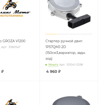
р GROZA V1200
Стартер ручной двиг.
1P57QMJ-2D
о
Арт.: 31160547
(150см3,вариатор, задн.
ход)
Много
Арт.: 101041-0296
0
₽
4 960
₽