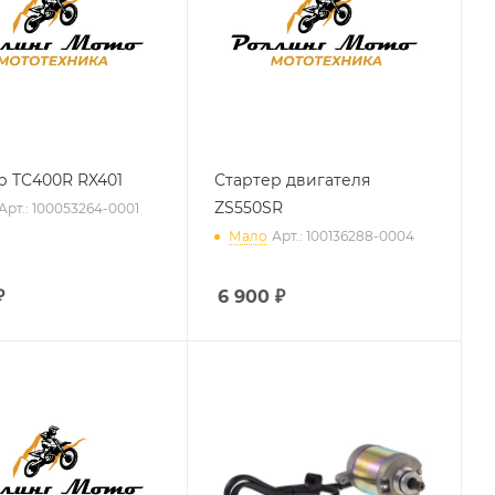
р TC400R RX401
Стартер двигателя
ZS550SR
Арт.: 100053264-0001
Мало
Арт.: 100136288-0004
₽
6 900
₽