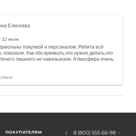
ена Елисеева
22 июля
довольны покупкой и персоналом. Ребята всё
, показали. Как обслуживать,что нужно делать,что
Ничего лишнего не навязывали. Атмосфера очень
я, помогли с доставкой. Сам аппарат так же
 устроил нас, нашли именно то, что хотел P. S
спасибо Дмитрию, за клиентоориентированность и
с.Карты
ПОКУПАТЕЛЯМ
8 (800) 555-66-98