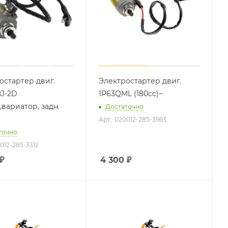
остартер двиг.
Электростартер двиг.
J-2D
1P63QML (180cc)~
,вариатор, задн.
Достаточно
Арт.: 020012-285-3963
точно
0012-285-3312
₽
4 300
₽