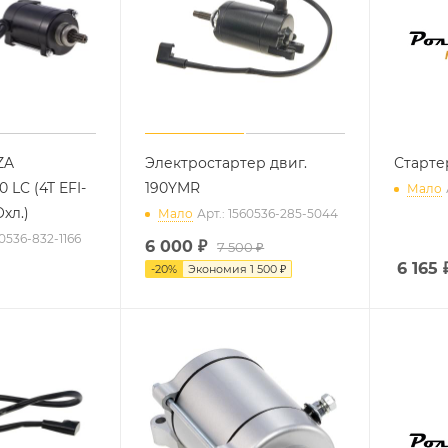
ZA
Электростартер двиг.
Старте
LC (4T EFI-
190YMR
Мало
хл.)
Мало
Арт.: 1560536-285-5044
60536-832-1166
6 000
₽
7 500 ₽
6 165
-
20
%
Экономия
1 500 ₽