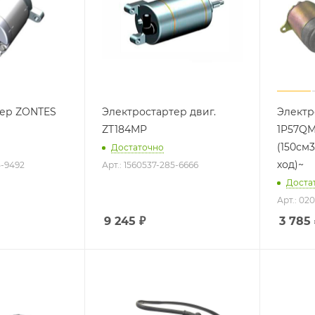
тер ZONTES
Электростартер двиг.
Электр
ZT184MP
1P57QM
(150см3
Достаточно
ход)~
5-9492
Арт.: 1560537-285-6666
Доста
Арт.: 02
9 245
₽
3 785