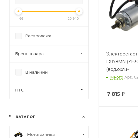
66
20 940
Распродажа
Бренд товара
Электростарт
LX178MN (YF3
(вод.охл.)~
В наличии
Много
Арт.: 0
ПТС
7 815
₽
КАТАЛОГ
Мототехника