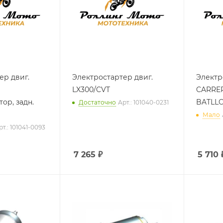
ер двиг.
Электростартер двиг.
Электр
LX300/CVT
CARRE
тор, задн.
BATLLO
Достаточно
Арт.: 101040-0231
Мало
рт.: 101041-0093
7 265
₽
5 710