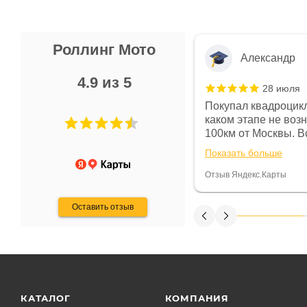
Роллинг Мото
Александр
4.9 из 5
28 июля
 в магазине чисто, цены везде
Покупал квадроцикл
огут. Не понравились условия
каком этапе не воз
предоплата и дают только на год)
100км от Москвы. Вс
ают что человек купит и
спидометре всегда 
Показать больше
некому.
постоянно были на 
Считаю, что это гов
Отзыв Яндекс.Карты
получения денег, ч
Оставить отзыв
КАТАЛОГ
КОМПАНИЯ