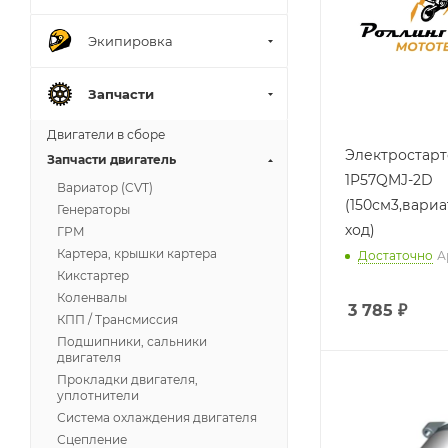
Экипировка
Запчасти
Двигатели в сборе
Электростарт
Запчасти двигатель
1P57QMJ-2D
Вариатор (CVT)
(150см3,вариа
Генераторы
ход)
ГРМ
Картера, крышки картера
Достаточно
А
Кикстартер
Коленвалы
3 785
₽
КПП / Трансмиссия
Подшипники, сальники
двигателя
Прокладки двигателя,
уплотнители
Система охлаждения двигателя
Сцепление