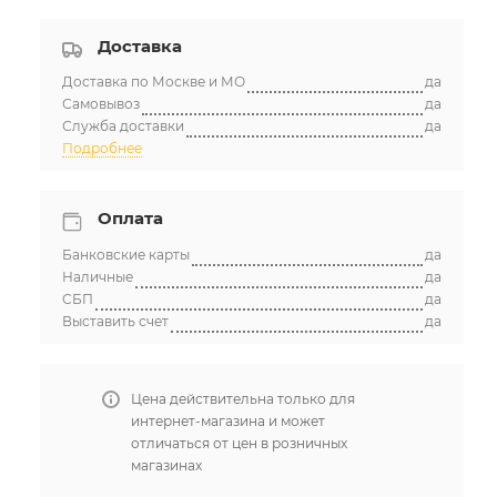
Доставка
Доставка по Москве и МО
да
Самовывоз
да
Служба доставки
да
Подробнее
Оплата
Банковские карты
да
Наличные
да
СБП
да
Выставить счет
да
Цена действительна только для
интернет-магазина и может
отличаться от цен в розничных
магазинах