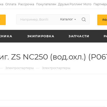
ка
Оплата
Рассрочка
Покупателям
Друзья Роллинг Мото
Партнёр
Каталог
ПО
Г
ХНИКА
ЭКИПИРОВКА
ЗАПЧАСТИ
Р
. ZS NC250 (вод.охл.) (P06
—
—
Электростартеры
Электростартеры