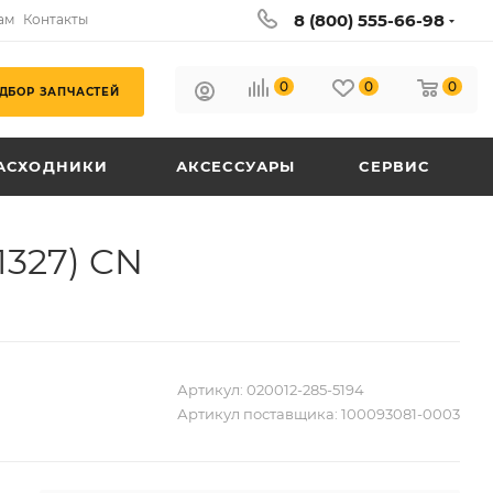
8 (800) 555-66-98
ам
Контакты
0
0
0
ДБОР ЗАПЧАСТЕЙ
АСХОДНИКИ
АКСЕССУАРЫ
СЕРВИС
1327) CN
Артикул:
020012-285-5194
Артикул поставщика:
100093081-0003