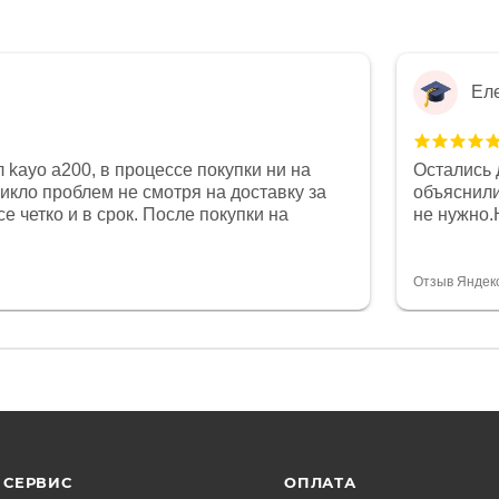
Ел
 kayo a200, в процессе покупки ни на
Остались 
никло проблем не смотря на доставку за
объяснили
е четко и в срок. После покупки на
не нужно.
был 0, при этом представители магазина
комфортна
связи и в итоге проблема была решена.
полностью
орит о небезразличии к клиенту после
огромное 
Отзыв Яндек
то на сегодняшний день редкость.
терпение
СЕРВИС
ОПЛАТА