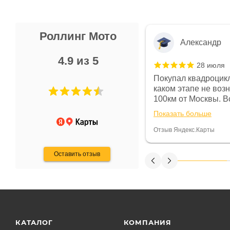
Роллинг Мото
Александр
4.9 из 5
28 июля
 в магазине чисто, цены везде
Покупал квадроцикл
огут. Не понравились условия
каком этапе не воз
предоплата и дают только на год)
100км от Москвы. Вс
ают что человек купит и
спидометре всегда 
Показать больше
некому.
постоянно были на 
Считаю, что это гов
Отзыв Яндекс.Карты
получения денег, ч
Оставить отзыв
КАТАЛОГ
КОМПАНИЯ