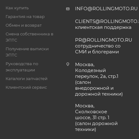
Как купить
INFO@ROLLINGMOTO.RU
Гарантия на товар
CLIENTS@ROLLINGMOTO
Обмен и возврат
клиентская поддержка
Смена собственника в
PR@ROLLINGMOTO.RU
ЭПТС
сотрудничество со
Получение выписки
СМИ и блогерами
ЭПТС
Руководства по
Москва,
эксплуатации
Колодезный
переулок, 2а, стр.1
Каталоги запчастей
(салон
Клиентский сервис
внедорожной и
дорожной техники)
Москва,
Сколковское
шоссе, 31 стр. 1
(салон дорожной
техники)