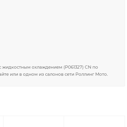
 с жидкостным охлаждением (P061327) CN по
йте или в одном из салонов сети Роллинг Мото.