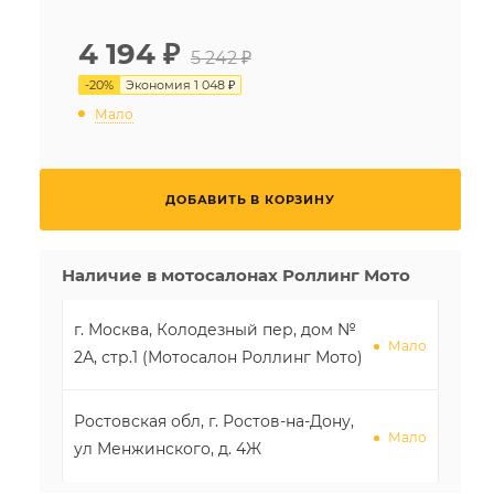
4 194
₽
5 242 ₽
-
20
%
Экономия
1 048 ₽
Мало
ДОБАВИТЬ В КОРЗИНУ
Наличие в мотосалонах Роллинг Мото
г. Москва, Колодезный пер, дом №
Мало
2А, стр.1 (Мотосалон Роллинг Мото)
Ростовская обл, г. Ростов-на-Дону,
Мало
ул Менжинского, д. 4Ж