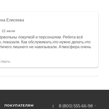
ена Елисеева
22 июля
довольны покупкой и персоналом. Ребята всё
, показали. Как обслуживать,что нужно делать,что
Ничего лишнего не навязывали. Атмосфера очень
я, помогли с доставкой. Сам аппарат так же
 устроил нас, нашли именно то, что хотел P. S
спасибо Дмитрию, за клиентоориентированность и
с.Карты
ПОКУПАТЕЛЯМ
8 (800) 555-66-98