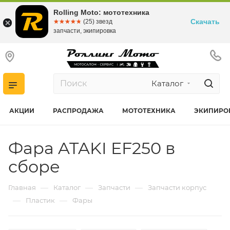
Rolling Moto: мототехника
Скачать
☆☆☆☆☆
★★★★★
(25) звезд
запчасти, экипировка
Каталог
АКЦИИ
РАСПРОДАЖА
МОТОТЕХНИКА
ЭКИПИРО
Фара ATAKI EF250 в
сборе
—
—
—
Главная
Каталог
Запчасти
Запчасти корпус
—
—
Пластик
Фары