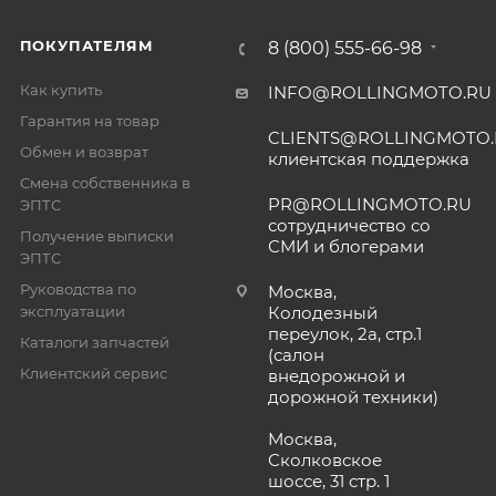
ПОКУПАТЕЛЯМ
8 (800) 555-66-98
Как купить
INFO@ROLLINGMOTO.RU
Гарантия на товар
CLIENTS@ROLLINGMOTO
Обмен и возврат
клиентская поддержка
Смена собственника в
PR@ROLLINGMOTO.RU
ЭПТС
сотрудничество со
Получение выписки
СМИ и блогерами
ЭПТС
Руководства по
Москва,
эксплуатации
Колодезный
переулок, 2а, стр.1
Каталоги запчастей
(салон
Клиентский сервис
внедорожной и
дорожной техники)
Москва,
Сколковское
шоссе, 31 стр. 1