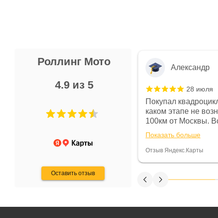
Роллинг Мото
Александр
4.9 из 5
28 июля
 в магазине чисто, цены везде
Покупал квадроцикл
огут. Не понравились условия
каком этапе не воз
предоплата и дают только на год)
100км от Москвы. Вс
ают что человек купит и
спидометре всегда 
Показать больше
некому.
постоянно были на 
Считаю, что это гов
Отзыв Яндекс.Карты
получения денег, ч
Оставить отзыв