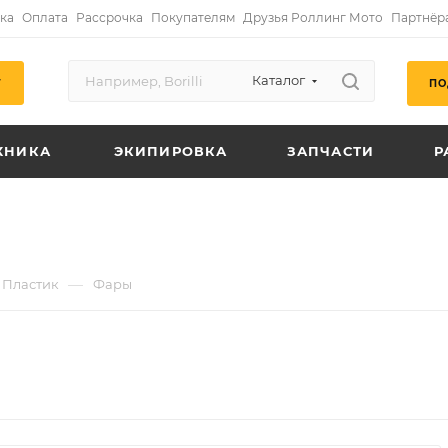
ка
Оплата
Рассрочка
Покупателям
Друзья Роллинг Мото
Партнёр
Каталог
ПО
Г
ХНИКА
ЭКИПИРОВКА
ЗАПЧАСТИ
Р
—
Пластик
Фары