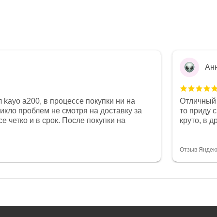
Ан
 kayo a200, в процессе покупки ни на
Отличный 
никло проблем не смотря на доставку за
то приду 
е четко и в срок. После покупки на
круто, в 
был 0, при этом представители магазина
все чеки 
связи и в итоге проблема была решена.
поставил
орит о небезразличии к клиенту после
спасибо о
Отзыв Яндек
то на сегодняшний день редкость.
объясняют