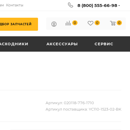
8 (800) 555-66-98
ам
Контакты
0
0
0
ДБОР ЗАПЧАСТЕЙ
АСХОДНИКИ
АКСЕССУАРЫ
СЕРВИС
Артикул:
020118-776-1710
Артикул поставщика:
YC110-1523-02-BK