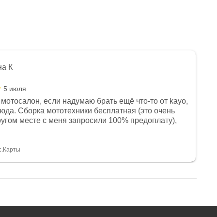
на К
5 июля
мотосалон, если надумаю брать ещё что-то от kayo,
сюда. Сборка мототехники бесплатная (это очень
другом месте с меня запросили 100% предоплату),
и документы выдали. Брала технику с ПТС, на учёт
а вообще без проблем. Менеджеру Юлии большое
тдельное, всегда на связи, очень детально всё
с.Карты
. 👍