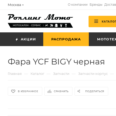
Москва
О компании
Бренды
Достав
КАТАЛО
АКЦИИ
РАСПРОДАЖА
МОТОТЕ
Фара YCF BIGY черная
—
—
—
—
Главная
Каталог
Запчасти
Запчасти корпус
В ИЗБРАННОЕ
СРАВНИТЬ
ПОДЕЛИТЬСЯ