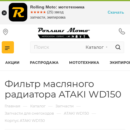
Rolling Moto: мототехника
Скачать
☆☆☆☆☆
★★★★★
(25) звезд
запчасти, экипировка
Каталог
АКЦИИ
РАСПРОДАЖА
МОТОТЕХНИКА
ЭКИПИРО
Фильтр масляного
радиатора ATAKI WD150
—
—
—
Главная
Каталог
Запчасти
—
—
Запчасти для снегоходов
ATAKI WD150
Корпус ATAKI WD150