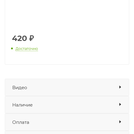
420
₽
Достаточно
Видео
Наличие
Наличие в мотосалонах Роллинг
Оплата
Мото