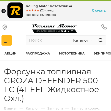
Rolling Moto: мототехника
Скачать
☆☆☆☆☆
★★★★★
(25) звезд
запчасти, экипировка
Каталог
АКЦИИ
РАСПРОДАЖА
МОТОТЕХНИКА
ЭКИПИРО
Форсунка топливная
GROZA DEFENDER 500
LC (4T EFI- Жидкостное
Охл.)
—
—
—
Главная
Каталог
Запчасти
Запчасти корпус