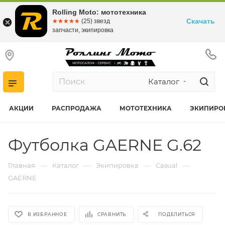
Rolling Moto: мототехника
Скачать
☆☆☆☆☆
★★★★★
(25) звезд
запчасти, экипировка
Каталог
АКЦИИ
РАСПРОДАЖА
МОТОТЕХНИКА
ЭКИПИРО
Футболка GAERNE G.62
—
—
—
—
Главная
Каталог
Экипировка
Casual
GAERNE
В ИЗБРАННОЕ
СРАВНИТЬ
ПОДЕЛИТЬСЯ