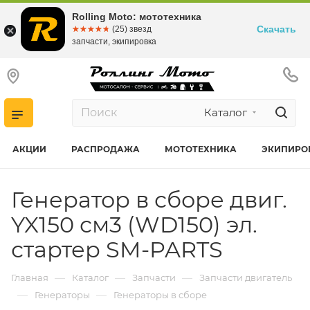
Rolling Moto: мототехника
Скачать
☆☆☆☆☆
★★★★★
(25) звезд
запчасти, экипировка
Каталог
АКЦИИ
РАСПРОДАЖА
МОТОТЕХНИКА
ЭКИПИРО
Генератор в сборе двиг.
YX150 см3 (WD150) эл.
стартер SM-PARTS
—
—
—
Главная
Каталог
Запчасти
Запчасти двигатель
—
—
Генераторы
Генераторы в сборе