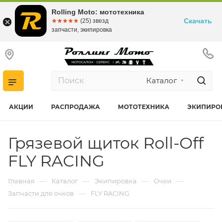
Rolling Moto: мототехника
Скачать
☆☆☆☆☆
★★★★★
(25) звезд
запчасти, экипировка
Каталог
АКЦИИ
РАСПРОДАЖА
МОТОТЕХНИКА
ЭКИПИРО
Грязевой щиток Roll-Off
FLY RACING
—
—
—
—
Главная
Каталог
Экипировка
Очки
—
Запчасти для очков
FLY RACING