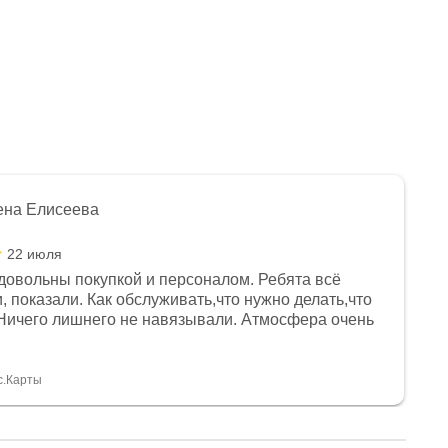
ена Елисеева
22 июля
довольны покупкой и персоналом. Ребята всё
, показали. Как обслуживать,что нужно делать,что
Ничего лишнего не навязывали. Атмосфера очень
я, помогли с доставкой. Сам аппарат так же
 устроил нас, нашли именно то, что хотел P. S
спасибо Дмитрию, за клиентоориентированность и
с.Карты