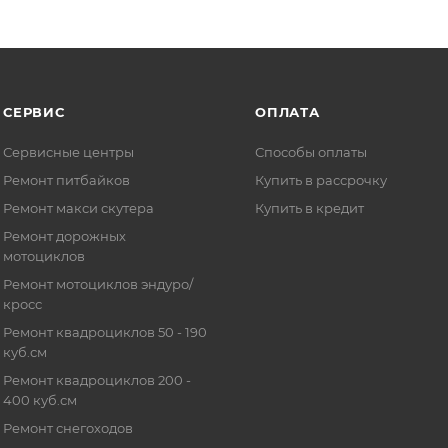
СЕРВИС
ОПЛАТА
Сервисные центры
Способы оплаты
Ремонт питбайков
Купить в рассрочку
Ремонт макси скутера
Купить в кредит
Ремонт дорожных
мотоциклов
Ремонт мотоциклов эндуро/
кросс
Ремонт квадроциклов 50 - 190
куб.см
Ремонт квадроциклов 200 -
400 куб.см
Ремонт снегоходов