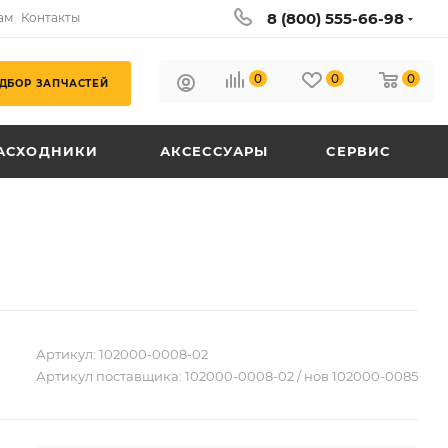
8 (800) 555-66-98
ам
Контакты
0
0
0
ДБОР ЗАПЧАСТЕЙ
АСХОДНИКИ
АКСЕССУАРЫ
СЕРВИС
Артикул:
102000-0008-02
Артикул поставщика:
102000-0008-02 / нов 102000-0085