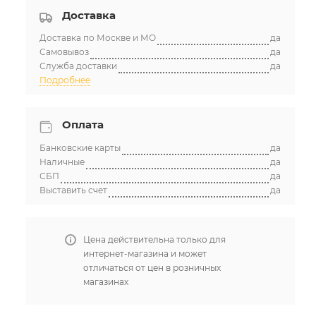
Доставка
Доставка по Москве и МО
да
Самовывоз
да
Служба доставки
да
Подробнее
Оплата
Банковские карты
да
Наличные
да
СБП
да
Выставить счет
да
Цена действительна только для
интернет-магазина и может
отличаться от цен в розничных
магазинах