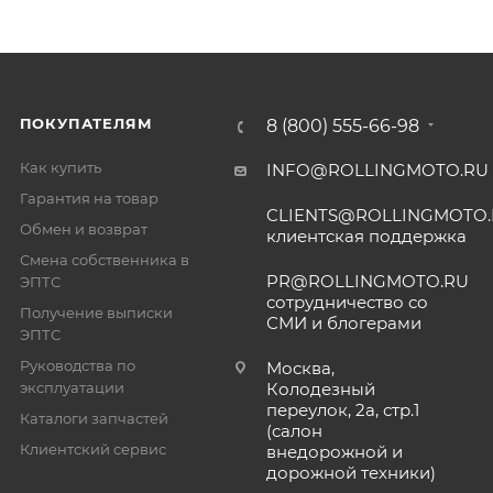
ПОКУПАТЕЛЯМ
8 (800) 555-66-98
Как купить
INFO@ROLLINGMOTO.RU
Гарантия на товар
CLIENTS@ROLLINGMOTO
Обмен и возврат
клиентская поддержка
Смена собственника в
PR@ROLLINGMOTO.RU
ЭПТС
сотрудничество со
Получение выписки
СМИ и блогерами
ЭПТС
Руководства по
Москва,
эксплуатации
Колодезный
переулок, 2а, стр.1
Каталоги запчастей
(салон
Клиентский сервис
внедорожной и
дорожной техники)