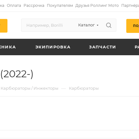
ка
Оплата
Рассрочка
Покупателям
Друзья Роллинг Мото
Партнёр
Каталог
ПО
Г
ХНИКА
ЭКИПИРОВКА
ЗАПЧАСТИ
Р
2022-)
—
Карбюраторы / Инжекторы
Карбюраторы