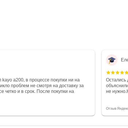
Ел
 kayo a200, в процессе покупки ни на
Остались 
никло проблем не смотря на доставку за
объяснили
е четко и в срок. После покупки на
не нужно.
был 0, при этом представители магазина
комфортна
связи и в итоге проблема была решена.
полностью
орит о небезразличии к клиенту после
огромное 
Отзыв Яндек
то на сегодняшний день редкость.
терпение