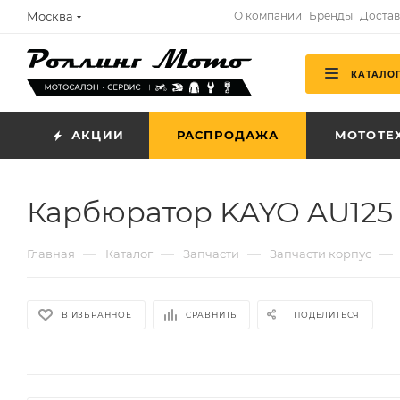
Москва
О компании
Бренды
Достав
КАТАЛО
АКЦИИ
РАСПРОДАЖА
МОТОТЕ
Карбюратор KAYO AU125 (
—
—
—
—
Главная
Каталог
Запчасти
Запчасти корпус
В ИЗБРАННОЕ
СРАВНИТЬ
ПОДЕЛИТЬСЯ