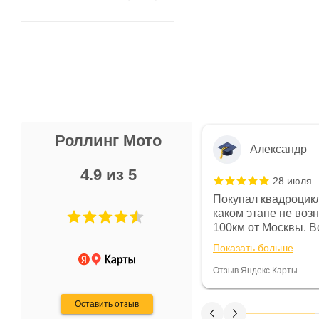
Роллинг Мото
Александр
4.9 из 5
28 июля
 в магазине чисто, цены везде
Покупал квадроцикл
огут. Не понравились условия
каком этапе не воз
предоплата и дают только на год)
100км от Москвы. Вс
ают что человек купит и
спидометре всегда 
Показать больше
некому.
постоянно были на 
Считаю, что это гов
Отзыв Яндекс.Карты
получения денег, ч
Оставить отзыв