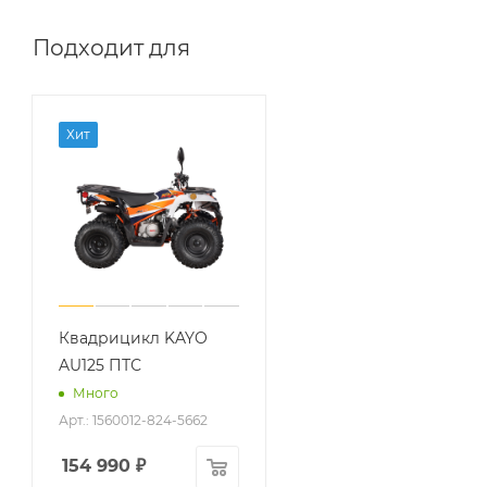
Подходит для
Хит
Квадрицикл KAYO
AU125 ПТС
Много
Арт.: 1560012-824-5662
154 990
₽