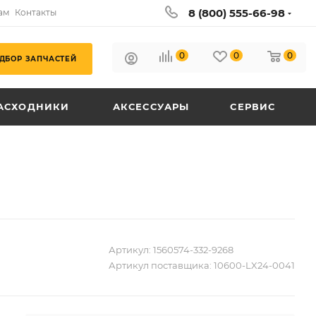
8 (800) 555-66-98
ам
Контакты
0
0
0
ДБОР ЗАПЧАСТЕЙ
АСХОДНИКИ
АКСЕССУАРЫ
СЕРВИС
Артикул:
1560574-332-9268
Артикул поставщика:
10600-LX24-0041