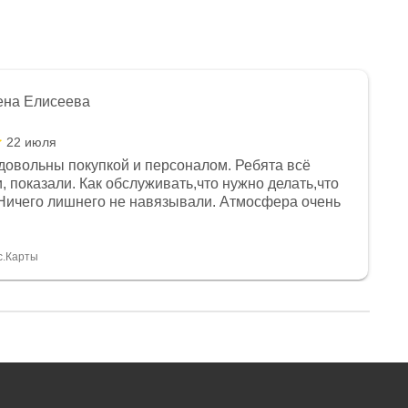
ена Елисеева
22 июля
довольны покупкой и персоналом. Ребята всё
, показали. Как обслуживать,что нужно делать,что
Ничего лишнего не навязывали. Атмосфера очень
я, помогли с доставкой. Сам аппарат так же
 устроил нас, нашли именно то, что хотел P. S
спасибо Дмитрию, за клиентоориентированность и
с.Карты