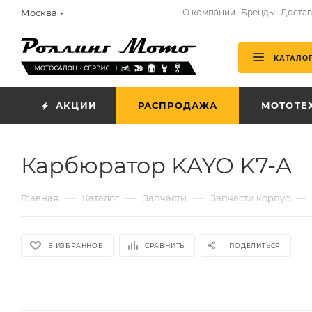
Москва
О компании
Бренды
Достав
КАТАЛО
АКЦИИ
РАСПРОДАЖА
МОТОТЕ
Карбюратор KAYO K7-A
—
—
—
—
Главная
Каталог
Запчасти
Запчасти корпус
В ИЗБРАННОЕ
СРАВНИТЬ
ПОДЕЛИТЬСЯ