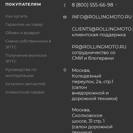
ПОКУПАТЕЛЯМ
8 (800) 555-66-98
Как купить
INFO@ROLLINGMOTO.RU
Гарантия на товар
CLIENTS@ROLLINGMOTO
Обмен и возврат
клиентская поддержка
Смена собственника в
PR@ROLLINGMOTO.RU
ЭПТС
сотрудничество со
Получение выписки
СМИ и блогерами
ЭПТС
Руководства по
Москва,
эксплуатации
Колодезный
переулок, 2а, стр.1
Каталоги запчастей
(салон
Клиентский сервис
внедорожной и
дорожной техники)
Москва,
Сколковское
шоссе, 31 стр. 1
(салон дорожной
техники)