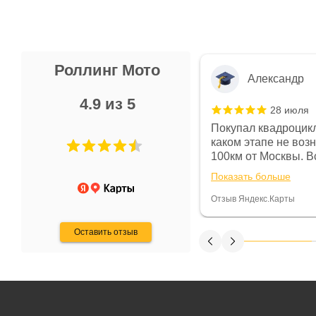
Роллинг Мото
Александр
4.9 из 5
28 июля
 в магазине чисто, цены везде
Покупал квадроцикл
огут. Не понравились условия
каком этапе не воз
предоплата и дают только на год)
100км от Москвы. Вс
ают что человек купит и
спидометре всегда 
Показать больше
некому.
постоянно были на 
Считаю, что это гов
Отзыв Яндекс.Карты
получения денег, ч
Оставить отзыв