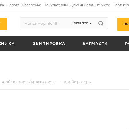
ка
Оплата
Рассрочка
Покупателям
Друзья Роллинг Мото
Партнёр
Каталог
ПО
Г
ХНИКА
ЭКИПИРОВКА
ЗАПЧАСТИ
Р
—
Карбюраторы / Инжекторы
Карбюраторы