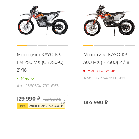
Мотоцикл KAYO K3-
Мотоцикл KAYO K3
LM 250 MX (CB250-C)
300 MX (PR300) 21/18
21/18
Нет в наличии
Арт.: 1560574-790-5177
Много
Арт.: 1560574-790-6163
129 990
₽
159 990
₽
184 990
₽
-
19
%
Экономия
30 000
₽