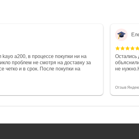
Ел
 kayo a200, в процессе покупки ни на
Остались 
никло проблем не смотря на доставку за
объяснили
е четко и в срок. После покупки на
не нужно.
был 0, при этом представители магазина
комфортна
связи и в итоге проблема была решена.
полностью
орит о небезразличии к клиенту после
огромное 
Отзыв Яндек
то на сегодняшний день редкость.
терпение