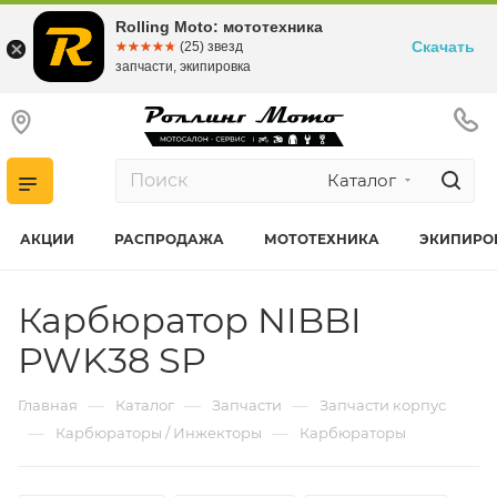
Rolling Moto: мототехника
Скачать
☆☆☆☆☆
★★★★★
(25) звезд
запчасти, экипировка
Каталог
АКЦИИ
РАСПРОДАЖА
МОТОТЕХНИКА
ЭКИПИРО
Карбюратор NIBBI
PWK38 SP
—
—
—
Главная
Каталог
Запчасти
Запчасти корпус
—
—
Карбюраторы / Инжекторы
Карбюраторы