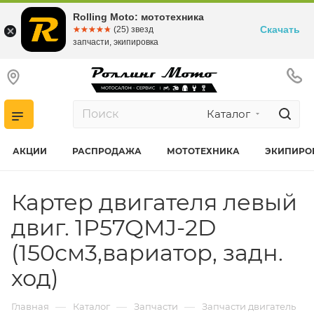
Rolling Moto: мототехника
Скачать
☆☆☆☆☆
★★★★★
(25) звезд
запчасти, экипировка
Каталог
АКЦИИ
РАСПРОДАЖА
МОТОТЕХНИКА
ЭКИПИРО
Картер двигателя левый
двиг. 1P57QMJ-2D
(150см3,вариатор, задн.
ход)
—
—
—
Главная
Каталог
Запчасти
Запчасти двигатель