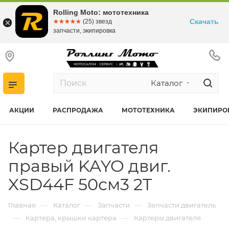
Rolling Moto: мототехника
Скачать
☆☆☆☆☆
★★★★★
(25) звезд
запчасти, экипировка
Каталог
АКЦИИ
РАСПРОДАЖА
МОТОТЕХНИКА
ЭКИПИРО
Картер двигателя
правый KAYO двиг.
XSD44F 50см3 2T
—
—
—
Главная
Каталог
Запчасти
Запчасти двигатель
—
—
Картера, крышки картера
Картеры двигателя