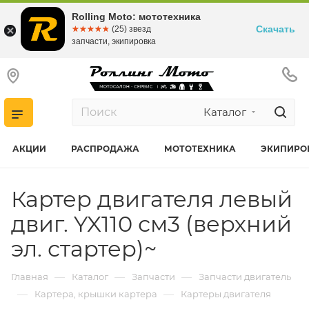
Rolling Moto: мототехника
Скачать
☆☆☆☆☆
★★★★★
(25) звезд
запчасти, экипировка
Каталог
АКЦИИ
РАСПРОДАЖА
МОТОТЕХНИКА
ЭКИПИРО
Картер двигателя левый
двиг. YX110 см3 (верхний
эл. стартер)~
—
—
—
Главная
Каталог
Запчасти
Запчасти двигатель
—
—
Картера, крышки картера
Картеры двигателя