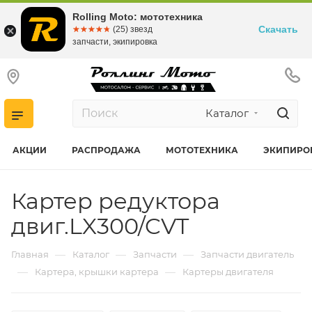
Rolling Moto: мототехника
Скачать
☆☆☆☆☆
★★★★★
(25) звезд
запчасти, экипировка
Каталог
АКЦИИ
РАСПРОДАЖА
МОТОТЕХНИКА
ЭКИПИРО
Картер редуктора
двиг.LX300/CVT
—
—
—
Главная
Каталог
Запчасти
Запчасти двигатель
—
—
Картера, крышки картера
Картеры двигателя