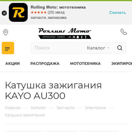
Rolling Moto: мототехника
Скачать
☆☆☆☆☆
★★★★★
(25) звезд
запчасти, экипировка
Каталог
АКЦИИ
РАСПРОДАЖА
МОТОТЕХНИКА
ЭКИПИРО
Катушка зажигания
KAYO AU300
—
—
—
—
Главная
Каталог
Запчасти
Электрика
Катушки зажигания