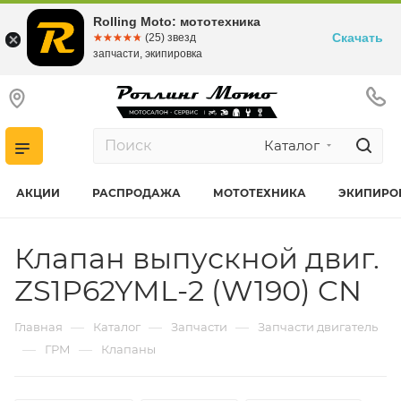
Rolling Moto: мототехника
Скачать
☆☆☆☆☆
★★★★★
(25) звезд
запчасти, экипировка
Каталог
АКЦИИ
РАСПРОДАЖА
МОТОТЕХНИКА
ЭКИПИРО
Клапан выпускной двиг.
ZS1P62YML-2 (W190) CN
—
—
—
Главная
Каталог
Запчасти
Запчасти двигатель
—
—
ГРМ
Клапаны