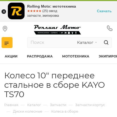
Rolling Moto: мототехника
Скачать
☆☆☆☆☆
★★★★★
(25) звезд
запчасти, экипировка
Каталог
АКЦИИ
РАСПРОДАЖА
МОТОТЕХНИКА
ЭКИПИРО
Колесо 10" переднее
стальное в сборе KAYO
TS70
—
—
—
Главная
Каталог
Запчасти
Запчасти корпус
—
—
Диски колесные
Колеса в сборе