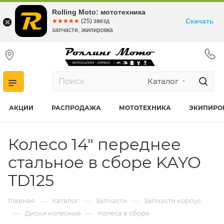
Rolling Moto: мототехника
Скачать
☆☆☆☆☆
★★★★★
(25) звезд
запчасти, экипировка
Каталог
АКЦИИ
РАСПРОДАЖА
МОТОТЕХНИКА
ЭКИПИРО
Колесо 14" переднее
стальное в сборе KAYO
TD125
—
—
—
Главная
Каталог
Запчасти
Запчасти корпус
—
—
Диски колесные
Колеса в сборе