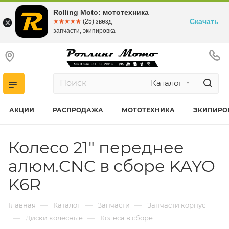
Rolling Moto: мототехника
Скачать
☆☆☆☆☆
★★★★★
(25) звезд
запчасти, экипировка
Каталог
АКЦИИ
РАСПРОДАЖА
МОТОТЕХНИКА
ЭКИПИРО
Колесо 21" переднее
алюм.CNC в сборе KAYO
K6R
—
—
—
Главная
Каталог
Запчасти
Запчасти корпус
—
—
Диски колесные
Колеса в сборе