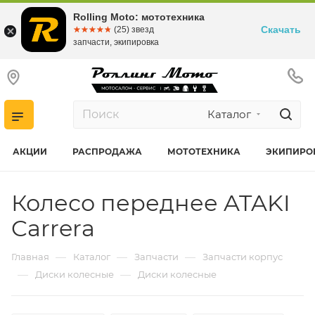
Rolling Moto: мототехника
Скачать
☆☆☆☆☆
★★★★★
(25) звезд
запчасти, экипировка
Каталог
АКЦИИ
РАСПРОДАЖА
МОТОТЕХНИКА
ЭКИПИРО
Колесо переднее ATAKI
Carrera
—
—
—
Главная
Каталог
Запчасти
Запчасти корпус
—
—
Диски колесные
Диски колесные