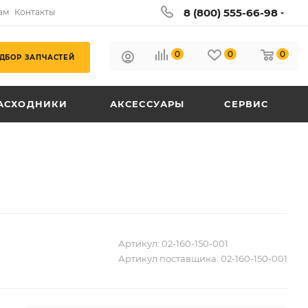
8 (800) 555-66-98
ам
Контакты
0
0
0
ДБОР ЗАПЧАСТЕЙ
АСХОДНИКИ
АКСЕССУАРЫ
СЕРВИС
Артикул:
02-160-150-001
Артикул поставщика:
02-160-150-001