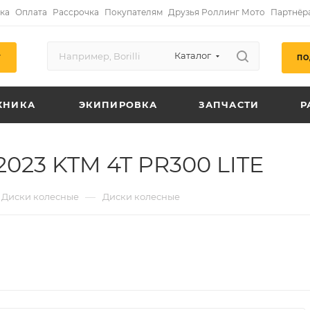
ка
Оплата
Рассрочка
Покупателям
Друзья Роллинг Мото
Партнёр
Каталог
ПО
Г
ХНИКА
ЭКИПИРОВКА
ЗАПЧАСТИ
Р
023 KTM 4T PR300 LITE
—
Диски колесные
Диски колесные