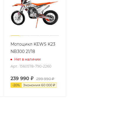
Мотоцикл KEWS K23
NB300 21/18
Нет в наличии
Арт.: 1560578-790-2260
239 990
₽
299 990
₽
-
20
%
Экономия
60 000
₽