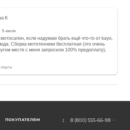
на К
5 июля
мотосалон, если надумаю брать ещё что-то от kayo,
сюда. Сборка мототехники бесплатная (это очень
другом месте с меня запросили 100% предоплату),
и документы выдали. Брала технику с ПТС, на учёт
а вообще без проблем. Менеджеру Юлии большое
тдельное, всегда на связи, очень детально всё
с.Карты
. 👍
ПОКУПАТЕЛЯМ
8 (800) 555-66-98