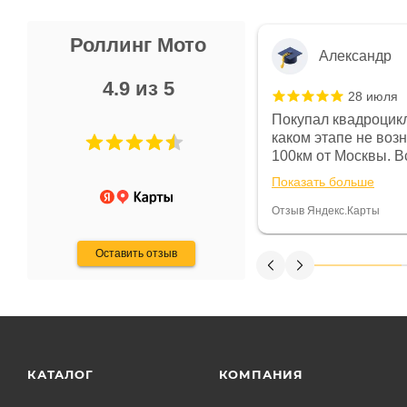
Роллинг Мото
Александр
4.9 из 5
28 июля
 в магазине чисто, цены везде
Покупал квадроцикл
огут. Не понравились условия
каком этапе не воз
предоплата и дают только на год)
100км от Москвы. Вс
ают что человек купит и
спидометре всегда 
Показать больше
некому.
постоянно были на 
Считаю, что это гов
Отзыв Яндекс.Карты
получения денег, ч
Оставить отзыв
КАТАЛОГ
КОМПАНИЯ