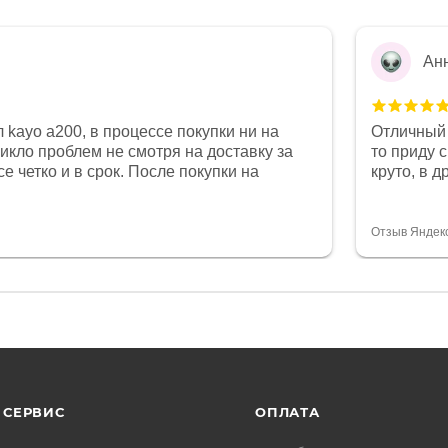
Ан
 kayo a200, в процессе покупки ни на
Отличный 
никло проблем не смотря на доставку за
то приду 
е четко и в срок. После покупки на
круто, в 
был 0, при этом представители магазина
все чеки 
связи и в итоге проблема была решена.
поставил
орит о небезразличии к клиенту после
спасибо о
Отзыв Яндек
то на сегодняшний день редкость.
объясняют
СЕРВИС
ОПЛАТА