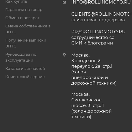
Как купить
INFO@ROLLINGMOTO.RU
Гарантия на товар
CLIENTS@ROLLINGMOTO
Обмен и возврат
клиентская поддержка
Смена собственника в
PR@ROLLINGMOTO.RU
ЭПТС
сотрудничество со
Получение выписки
СМИ и блогерами
ЭПТС
Руководства по
Москва,
эксплуатации
Колодезный
переулок, 2а, стр.1
Каталоги запчастей
(салон
Клиентский сервис
внедорожной и
дорожной техники)
Москва,
Сколковское
шоссе, 31 стр. 1
(салон дорожной
техники)