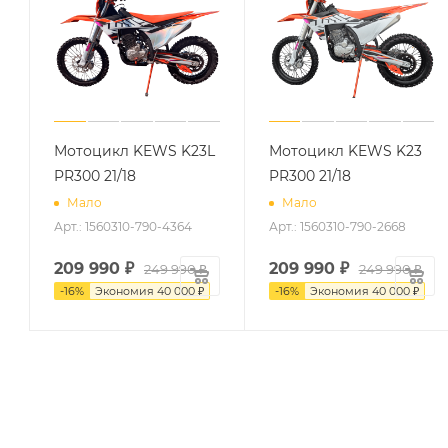
Мотоцикл KEWS K23L
Мотоцикл KEWS K23
PR300 21/18
PR300 21/18
Мало
Мало
Арт.: 1560310-790-4364
Арт.: 1560310-790-2668
209 990
₽
209 990
₽
249 990
₽
249 990
₽
-
16
%
Экономия
40 000
₽
-
16
%
Экономия
40 000
₽