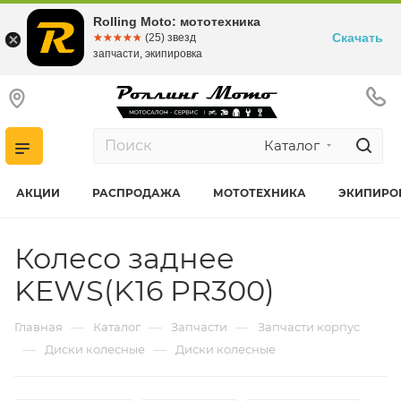
Rolling Moto: мототехника
Скачать
☆☆☆☆☆
★★★★★
(25) звезд
запчасти, экипировка
Каталог
АКЦИИ
РАСПРОДАЖА
МОТОТЕХНИКА
ЭКИПИРО
Колесо заднее
KEWS(K16 PR300)
—
—
—
Главная
Каталог
Запчасти
Запчасти корпус
—
—
Диски колесные
Диски колесные