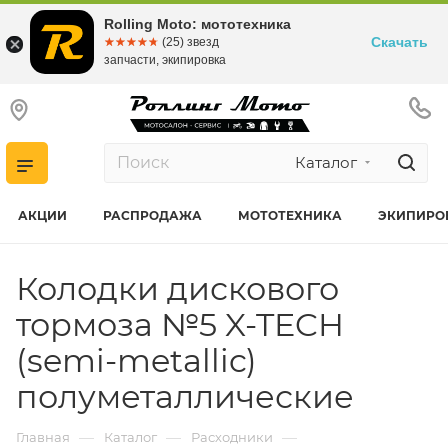
Rolling Moto: мототехника
Скачать
☆☆☆☆☆
★★★★★
(25) звезд
запчасти, экипировка
Каталог
АКЦИИ
РАСПРОДАЖА
МОТОТЕХНИКА
ЭКИПИРО
Колодки дискового
тормоза №5 X-TECH
(semi-metallic)
полуметаллические
—
—
—
Главная
Каталог
Расходники