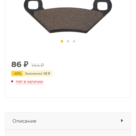
86
₽
144 ₽
-
40
%
Экономия
58 ₽
Нет в наличии
Описание