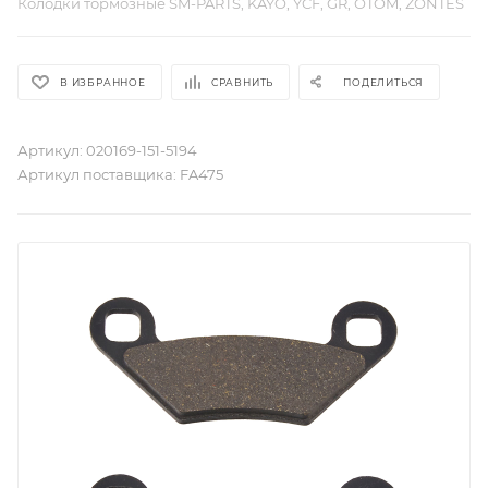
Колодки тормозные SM-PARTS, KAYO, YCF, GR, OTOM, ZONTES
В ИЗБРАННОЕ
СРАВНИТЬ
ПОДЕЛИТЬСЯ
Артикул:
020169-151-5194
Артикул поставщика:
FA475