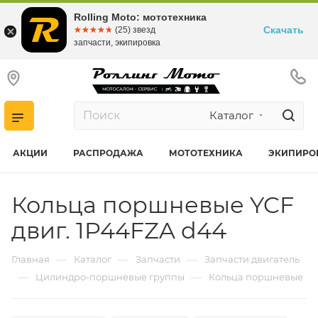
Rolling Moto: мототехника
Скачать
☆☆☆☆☆
★★★★★
(25) звезд
запчасти, экипировка
Каталог
АКЦИИ
РАСПРОДАЖА
МОТОТЕХНИКА
ЭКИПИРО
Кольца поршневые YCF
двиг. 1P44FZA d44
—
—
—
Главная
Каталог
Запчасти
Запчасти двигатель
—
—
Цилиндро-поршневые группы
Кольца поршневые