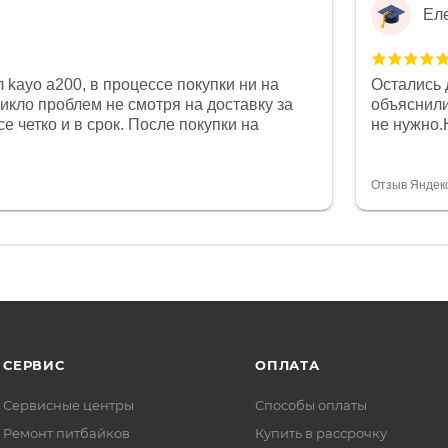
Ел
 kayo a200, в процессе покупки ни на
Остались 
никло проблем не смотря на доставку за
объяснили
е четко и в срок. После покупки на
не нужно.
был 0, при этом представители магазина
комфортна
связи и в итоге проблема была решена.
полностью
орит о небезразличии к клиенту после
огромное 
Отзыв Яндек
то на сегодняшний день редкость.
терпение
СЕРВИС
ОПЛАТА
Сервисные центры
Способы оплаты
Ремонт питбайков
Купить в рассрочку