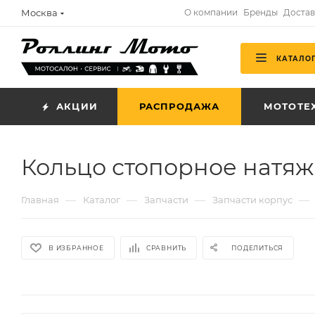
Москва
О компании
Бренды
Достав
КАТАЛО
АКЦИИ
РАСПРОДАЖА
МОТОТЕ
Кольцо стопорное натя
—
—
—
—
Главная
Каталог
Запчасти
Запчасти корпус
В ИЗБРАННОЕ
СРАВНИТЬ
ПОДЕЛИТЬСЯ