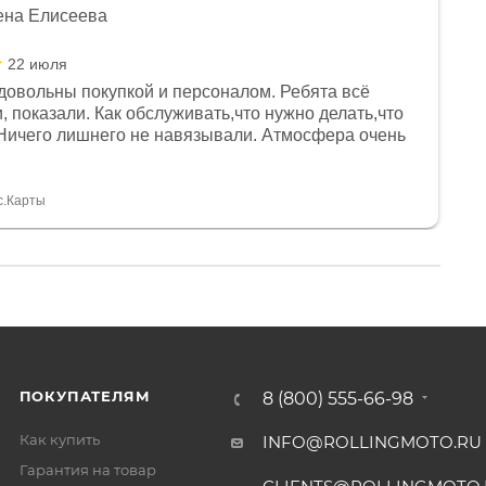
ена Елисеева
22 июля
довольны покупкой и персоналом. Ребята всё
, показали. Как обслуживать,что нужно делать,что
Ничего лишнего не навязывали. Атмосфера очень
я, помогли с доставкой. Сам аппарат так же
 устроил нас, нашли именно то, что хотел P. S
спасибо Дмитрию, за клиентоориентированность и
с.Карты
ПОКУПАТЕЛЯМ
8 (800) 555-66-98
Как купить
INFO@ROLLINGMOTO.RU
Гарантия на товар