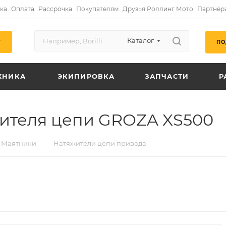
ка
Оплата
Рассрочка
Покупателям
Друзья Роллинг Мото
Партнёр
Каталог
ПО
Г
ХНИКА
ЭКИПИРОВКА
ЗАПЧАСТИ
Р
жителя цепи GROZA XS500
—
Маятники
Натяжители цепи привода