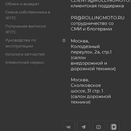
CLIENTS@ROLLINGMOTO
Обмен и возврат
клиентская поддержка
Смена собственника в
PR@ROLLINGMOTO.RU
ЭПТС
сотрудничество со
Получение выписки
СМИ и блогерами
ЭПТС
Руководства по
Москва,
эксплуатации
Колодезный
переулок, 2а, стр.1
Каталоги запчастей
(салон
Клиентский сервис
внедорожной и
дорожной техники)
Москва,
Сколковское
шоссе, 31 стр. 1
(салон дорожной
техники)