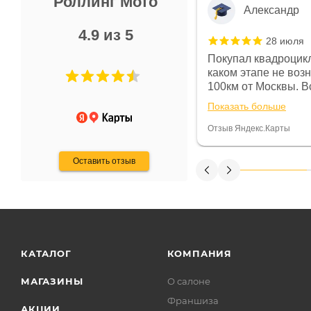
Роллинг Мото
Александр
4.9 из 5
28 июля
 в магазине чисто, цены везде
Покупал квадроцикл
огут. Не понравились условия
каком этапе не воз
предоплата и дают только на год)
100км от Москвы. Вс
ают что человек купит и
спидометре всегда 
Показать больше
некому.
постоянно были на 
Считаю, что это гов
Отзыв Яндекс.Карты
получения денег, ч
Оставить отзыв
КАТАЛОГ
КОМПАНИЯ
МАГАЗИНЫ
О салоне
Франшиза
АКЦИИ