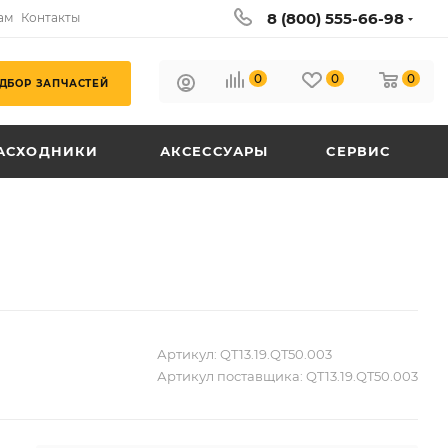
8 (800) 555-66-98
ам
Контакты
0
0
0
ДБОР ЗАПЧАСТЕЙ
АСХОДНИКИ
АКСЕССУАРЫ
СЕРВИС
Артикул:
QT13.19.QT50.003
Артикул поставщика:
QT13.19.QT50.003