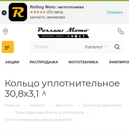
Rolling Moto: мототехника
Скачать
☆☆☆☆☆
★★★★★
(25) звезд
запчасти, экипировка
Каталог
АКЦИИ
РАСПРОДАЖА
МОТОТЕХНИКА
ЭКИПИРО
Кольцо уплотнительное
30,8х3,1 ^
—
—
—
Главная
Каталог
Запчасти
Запчасти двигатель
—
—
Прокладки двигателя, уплотнители
Уплотнительные кольца двигателя