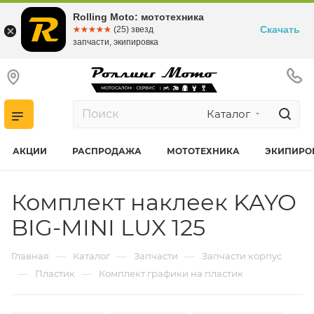
Rolling Moto: мототехника
Скачать
☆☆☆☆☆
★★★★★
(25) звезд
запчасти, экипировка
Каталог
АКЦИИ
РАСПРОДАЖА
МОТОТЕХНИКА
ЭКИПИРО
Комплект наклеек KAYO
BIG-MINI LUX 125
—
—
—
Главная
Каталог
Запчасти
Запчасти корпус
—
—
Пластик
Комплект графики на пластик