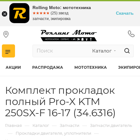
Rolling Moto: мототехника
Скачать
☆☆☆☆☆
★★★★★
(25) звезд
запчасти, экипировка
Каталог
АКЦИИ
РАСПРОДАЖА
МОТОТЕХНИКА
ЭКИПИРО
Комплект прокладок
полный Pro-X KTM
250SX-F 16-17 (34.6316)
—
—
—
Главная
Каталог
Запчасти
Запчасти двигатель
—
—
Прокладки двигателя, уплотнители