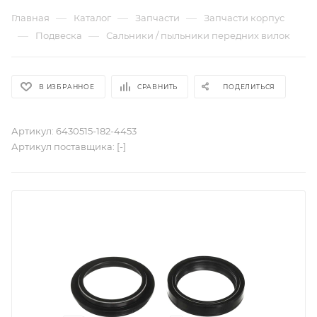
—
—
—
Главная
Каталог
Запчасти
Запчасти корпус
—
—
Подвеска
Сальники / пыльники передних вилок
В ИЗБРАННОЕ
СРАВНИТЬ
ПОДЕЛИТЬСЯ
Артикул:
6430515-182-4453
Артикул поставщика:
[-]