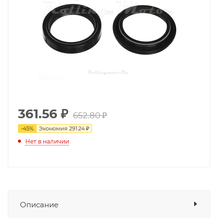
361.56
₽
652.80 ₽
-
45
%
Экономия
291.24 ₽
Нет в наличии
Описание