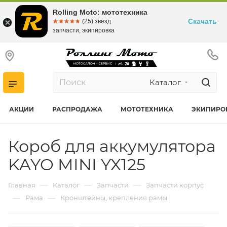
Rolling Moto: мототехника
Скачать
☆☆☆☆☆
★★★★★
(25) звезд
запчасти, экипировка
Каталог
АКЦИИ
РАСПРОДАЖА
МОТОТЕХНИКА
ЭКИПИРО
Короб для аккумулятора
KAYO MINI YX125
—
—
—
Главная
Каталог
Запчасти
Запчасти корпус
—
—
Рама
Кронштейны, крепления рамы