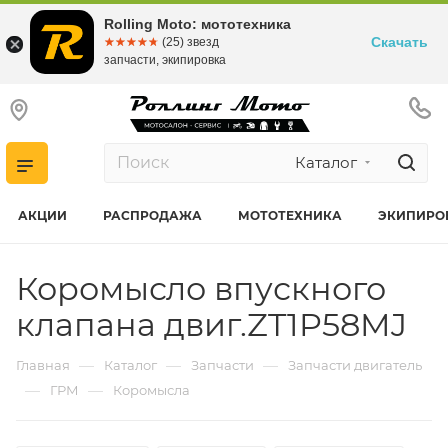
Rolling Moto: мототехника
Скачать
☆☆☆☆☆
★★★★★
(25) звезд
запчасти, экипировка
Каталог
АКЦИИ
РАСПРОДАЖА
МОТОТЕХНИКА
ЭКИПИРО
Коромысло впускного
клапана двиг.ZT1P58MJ
—
—
—
Главная
Каталог
Запчасти
Запчасти двигатель
—
—
ГРМ
Коромысла