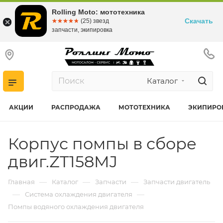
Rolling Moto: мототехника
Скачать
☆☆☆☆☆
★★★★★
(25) звезд
запчасти, экипировка
Каталог
АКЦИИ
РАСПРОДАЖА
МОТОТЕХНИКА
ЭКИПИРО
Корпус помпы в сборе
двиг.ZT158MJ
—
—
—
Главная
Каталог
Запчасти
Запчасти двигатель
—
—
Система охлаждения двигателя
Помпы водяного охлаждения двигателя