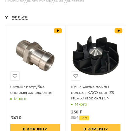
Помпы водяного охлаждения двигателя
ФИЛЬТР
Фитинг патрубка
Крыльчатка помпы
системы охлаждения
вод.охл. KAYO двиг. ZS
NC450 (вод.охл.) CN
Много
Много
250
₽
741
₽
312 ₽
-
20
%
В КОРЗИНУ
В КОРЗИНУ