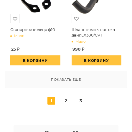
Стопорное кольцо ф10
Шланг помпы вод.охл.
двиг.LX300/CVT
Мало
Мало
25
₽
990
₽
В КОРЗИНУ
В КОРЗИНУ
ПОКАЗАТЬ ЕЩЕ
1
2
3
Даниил Шереметьев