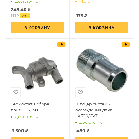
Достаточно
Мало
248.40
₽
175
₽
351 ₽
-
29
%
В КОРЗИНУ
В КОРЗИНУ
Термостат в сборе
Штуцер системы
двиг.ZT158MJ
охлаждения двиг.
LX300/CVT~
Достаточно
Достаточно
3 300
₽
480
₽