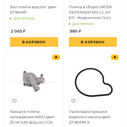
Вал помпы вод.охл. двиг.
Помпа в сборе GROZA
ZT184MP
DEFENDER 500 LC (4T
EFI- Жидкостное Охл.)
Достаточно
Достаточно
2 065
₽
980
₽
В КОРЗИНУ
В КОРЗИНУ
Крышка помпы
Прокладка крышки
охлаждения KAYO двиг.
водяного насоса двиг.
ZS NC450 (вод.охл.) CN
ZT180MN A