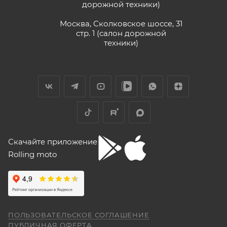
дорожной техники)
Vika Lovika
Москва, Сколковское шоссе, 31
стр. 1 (салон дорожной
9 июня
техники)
Хорошее пространство. Если один
специалист отходит, сразу подхватывает
другой.
Отзыв Яндекс.Карты
Yngvar Heidelmann
Скачайте приложение
Rolling moto
12 мая
Купил машину 2025 года, движок 172FMM-
5, по информации от производителя -- 250
кубиков. Уже интересно. Под мой рост
(176) машину пришлось опускать -- в
Показать больше
реальности она выше, чем, например,
ПОЛЬЗОВАТЕЛЬСКОЕ СОГЛАШЕНИЕ
Voge 500DSX. Пока обкатываюсь,
Отзыв Яндекс.Карты
ПУБЛИЧНАЯ ОФЕРТА