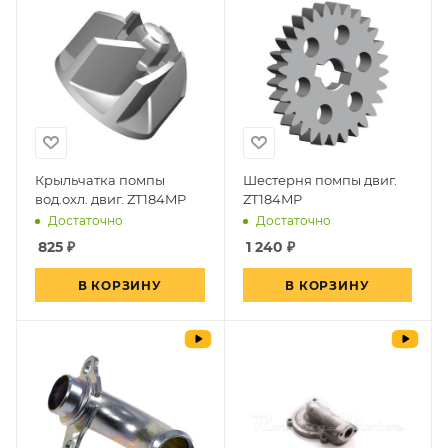
Крыльчатка помпы
Шестерня помпы двиг.
вод.охл. двиг. ZT184MP
ZT184MP
Достаточно
Достаточно
825
₽
1 240
₽
В КОРЗИНУ
В КОРЗИНУ