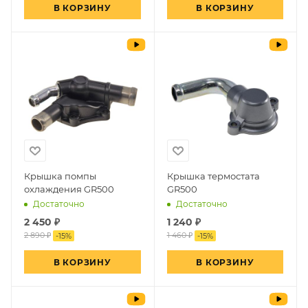
В КОРЗИНУ
В КОРЗИНУ
Крышка помпы
Крышка термостата
охлаждения GR500
GR500
Достаточно
Достаточно
2 450
₽
1 240
₽
2 890 ₽
1 460 ₽
-
15
%
-
15
%
В КОРЗИНУ
В КОРЗИНУ