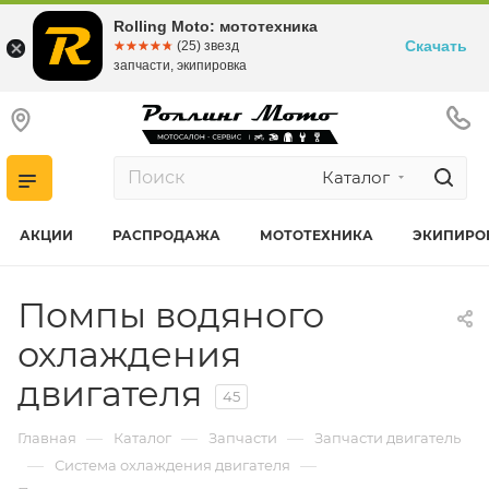
Rolling Moto: мототехника
Скачать
☆☆☆☆☆
★★★★★
(25) звезд
запчасти, экипировка
Каталог
АКЦИИ
РАСПРОДАЖА
МОТОТЕХНИКА
ЭКИПИРО
Помпы водяного
охлаждения
двигателя
45
—
—
—
Главная
Каталог
Запчасти
Запчасти двигатель
—
—
Система охлаждения двигателя