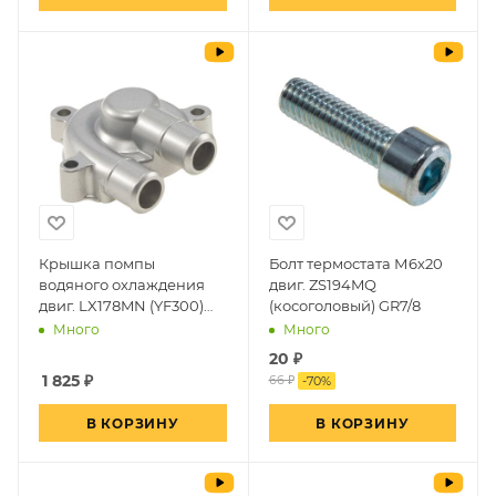
Крышка помпы
Болт термостата М6х20
водяного охлаждения
двиг. ZS194MQ
двиг. LX178MN (YF300)
(косоголовый) GR7/8
(вод.охл.)~
Много
Много
20
₽
1 825
₽
66 ₽
-
70
%
В КОРЗИНУ
В КОРЗИНУ