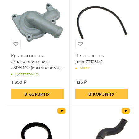
Крышка помпы
Шланг помпы
охлаждения двиг.
двиг.ZT158MJ
ZS194MQ (косоголовый)
Мало
GR7/8
Достаточно
1 350
₽
125
₽
В КОРЗИНУ
В КОРЗИНУ