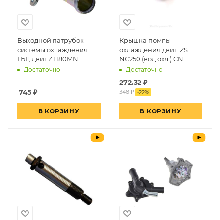
Выходной патрубок
Крышка помпы
системы охлаждения
охлаждения двиг. ZS
ГБЦ двиг.ZT180MN
NC250 (вод.охл.) CN
Достаточно
Достаточно
272.32
₽
745
₽
348 ₽
-
22
%
В КОРЗИНУ
В КОРЗИНУ