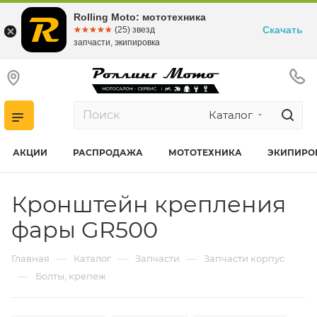
Rolling Moto: мототехника
Скачать
☆☆☆☆☆
★★★★★
(25) звезд
запчасти, экипировка
Каталог
АКЦИИ
РАСПРОДАЖА
МОТОТЕХНИКА
ЭКИПИРО
Кронштейн крепления
фары GR500
—
—
—
Главная
Каталог
Запчасти
Запчасти корпус
—
Болты, крепеж