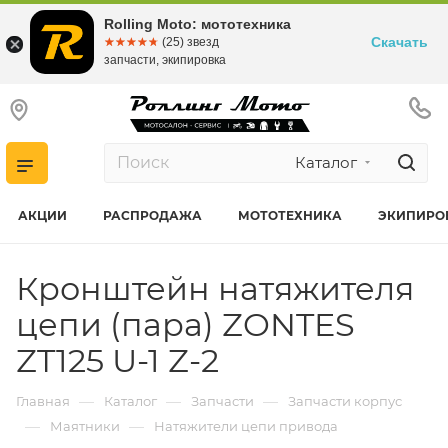
Rolling Moto: мототехника
Скачать
☆☆☆☆☆
★★★★★
(25) звезд
запчасти, экипировка
Каталог
АКЦИИ
РАСПРОДАЖА
МОТОТЕХНИКА
ЭКИПИРО
Кронштейн натяжителя
цепи (пара) ZONTES
ZT125 U-1 Z-2
—
—
—
Главная
Каталог
Запчасти
Запчасти корпус
—
—
Маятники
Натяжители цепи привода