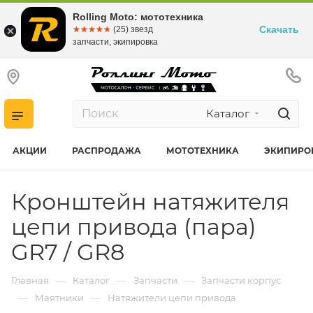
Rolling Moto: мототехника
Скачать
☆☆☆☆☆
★★★★★
(25) звезд
запчасти, экипировка
Каталог
АКЦИИ
РАСПРОДАЖА
МОТОТЕХНИКА
ЭКИПИРО
Кронштейн натяжителя
цепи привода (пара)
GR7 / GR8
—
—
—
Главная
Каталог
Запчасти
Запчасти корпус
—
—
Маятники
Натяжители цепи привода