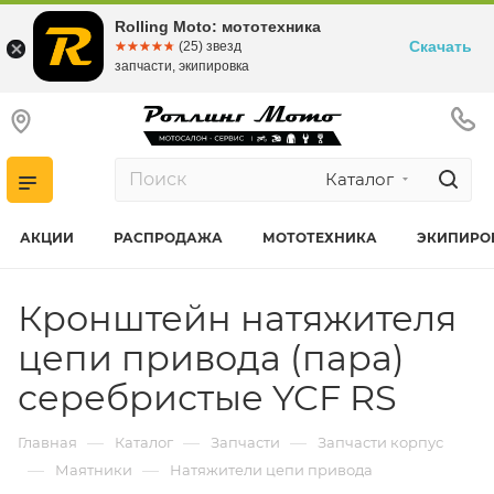
Rolling Moto: мототехника
Скачать
☆☆☆☆☆
★★★★★
(25) звезд
запчасти, экипировка
Каталог
АКЦИИ
РАСПРОДАЖА
МОТОТЕХНИКА
ЭКИПИРО
Кронштейн натяжителя
цепи привода (пара)
серебристые YCF RS
—
—
—
Главная
Каталог
Запчасти
Запчасти корпус
—
—
Маятники
Натяжители цепи привода